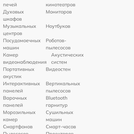
печей
кинотеатров
Духовых
Мониторов
шкафов
Музыкальных
Ноутбуков
центров
Посудомоечных
Роботов-
машин
пылесосов
Камер
Акустических
видеонаблюдения
систем
Портативных
Видеостен
акустик
Интерактивных
Вертикальных
панелей
пылесосов
Варочных
Bluetooth
панелей
гарнитур
Морозильных
Сушильных
камер
машин
Смартфонов
Смарт-часов
Пылесосов
Проекторов