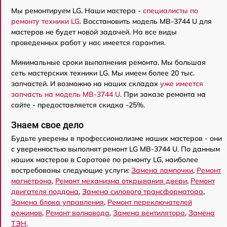
Мы ремонтируем LG. Наши мастера -
специалисты по
ремонту техники LG
. Восстановить модель MB-3744 U для
мастеров не будет новой задачей. На все виды
проведенных работ у нас имеется гарантия.
Минимальные сроки выполнения ремонта. Мы большая
сеть мастерских техники LG. Мы имеем более 20 тыс.
запчастей. И возможно на наших складах
уже имеется
запчасть на модель MB-3744 U
. При заказе ремонта на
сайте - предоставляется скидка -25%.
Знаем свое дело
Будьте уверены в профессионализме наших мастеров - они
с уверенностью выполнят ремонт LG MB-3744 U. По данным
наших мастеров в Саратове по ремонту LG, наиболее
востребованы следующие услуги:
Замена лампочки
,
Ремонт
магнетрона
,
Ремонт механизма открывания двери
,
Ремонт
двигателя поддона
,
Замена силового трансформатора
,
Замена блока управления
,
Ремонт переключателей
режимов
,
Ремонт волновода
,
Замена вентилятора
,
Замена
ТЭН
.